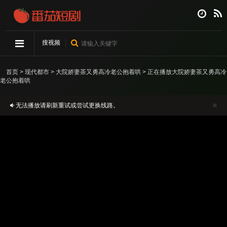
搜视频
首页
>
现代都市
>
大院娇妻茶又勇高冷老公抱着哄
> 正在播放大院娇妻茶又勇高冷
老公抱着哄
无法播放请刷新重试或尝试更换线路。
视频中的广告与本站无关，请勿轻信。