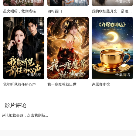
全集完结
全集完结
全集完结
圣火昭昭，救救喵喵
四相百门
我的联姻黑月光，是顶级醋王
全集完结
全集完结
全集完结
我能听见前任的心声
我一瘦魔尊就出世
许愿咖啡馆
影片评论
评论加载失败，点击我刷新...