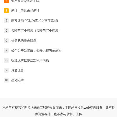
2
你不是去做头发了吗
3
爱过，但从未相爱过
4
雨夜迷局 (沉默的真相之雨夜原罪)
5
天降萌宝小阎君（天降萌宝小阎君）
6
你是我的暮色黯然
7
捡个少爷当赘婿，他每天都想亲亲我
8
听娃说前世惨这次我只搞钱
9
真爱谎言
10
星光陷阱
本站所有视频和图片均来自互联网收集而来，本网站只提供web页面服务，并不提
供资源存储，也不参与录制、上传