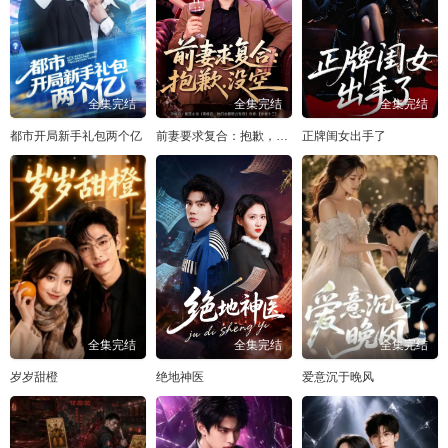
全集完结
全集完结
全集完结
都市开局新手礼包两个亿
前妻要求复合：抱歉，没空
正牌闺女出手了
全集完结
全集完结
全集完结
岁岁甜橙
绝地神医
爱意沉于晚风