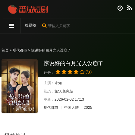
搜视频
首页
>
现代都市
> 惊说好的白月光人设崩了
惊说好的白月光人设崩了
7.0
评分：
主演：
未知
状态：
第50集完结
更新：
2026-02-02 17:13
现代都市
中国大陆
2025
第50集完结