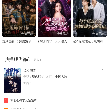
全集完结
全集完结
全集完结
规则怪谈：我能破译所有规则
祁总别作了，太太是真的想跟您离婚了
捡个病弱老公，没想到他是我的靠山
热播现代都市
更多
亿万赘婿
类型：
现代都市，
地区：
中国大陆
主演：
1
我老公得了灰姑娘病