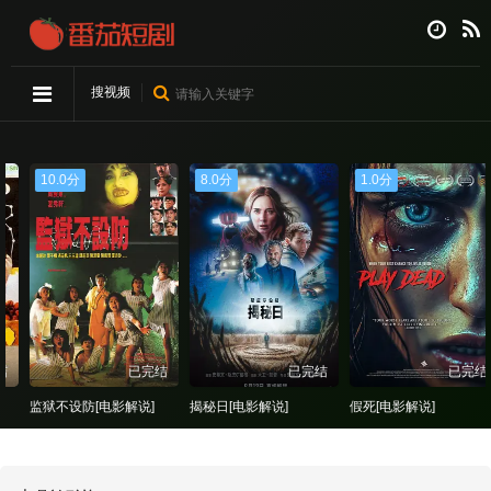
搜视频
10.0分
8.0分
1.0分
已完结
已完结
已完结
监狱不设防[电影解说]
揭秘日[电影解说]
假死[电影解说]