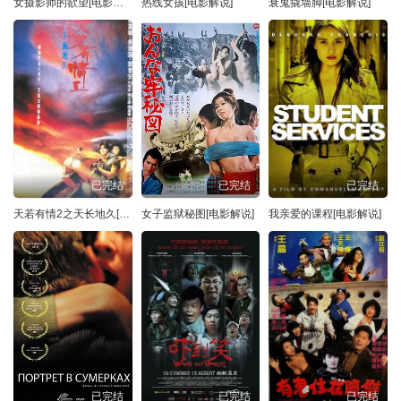
女摄影师的欲望[电影解说]
热线女孩[电影解说]
衰鬼撬墙脚[电影解说]
已完结
已完结
已完结
天若有情2之天长地久[电影解说]
女子监狱秘图[电影解说]
我亲爱的课程[电影解说]
已完结
已完结
已完结