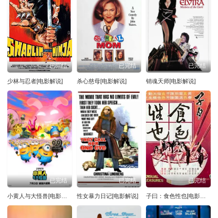
已完结
已完结
已完结
少林与忍者[电影解说]
杀心慈母[电影解说]
销魂天师[电影解说]
已完结
已完结
已完结
小黄人与大怪兽[电影解说]
性女暴力日记[电影解说]
子曰：食色性也[电影解说]