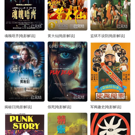
已完结
已完结
已完结
魂魄唔齐[电影解说]
黄大仙[电影解说]
监狱不设防[电影解说]
已完结
已完结
已完结
揭秘日[电影解说]
假死[电影解说]
军阀趣史[电影解说]