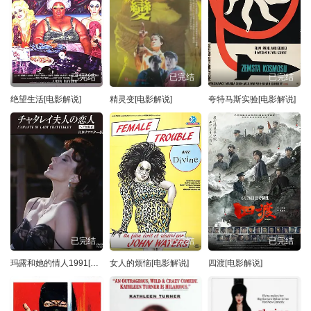
已完结
已完结
已完结
绝望生活[电影解说]
精灵变[电影解说]
夸特马斯实验[电影解说]
已完结
已完结
已完结
玛露和她的情人1991[电影解说]
女人的烦恼[电影解说]
四渡[电影解说]