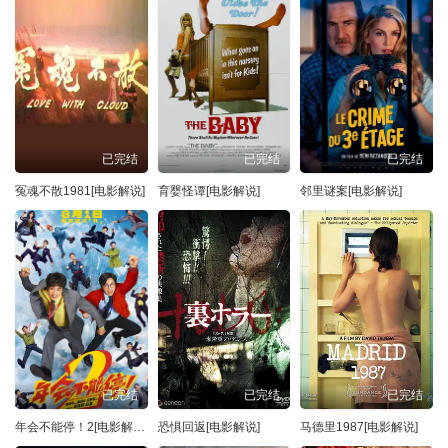
已完结
已完结
已完结
冤魂不散1981[电影解说]
育婴怪谭[电影解说]
邻里谜案[电影解说]
已完结
已完结
已完结
年会不能停！2[电影解说]
恐惧回返[电影解说]
马德里1987[电影解说]